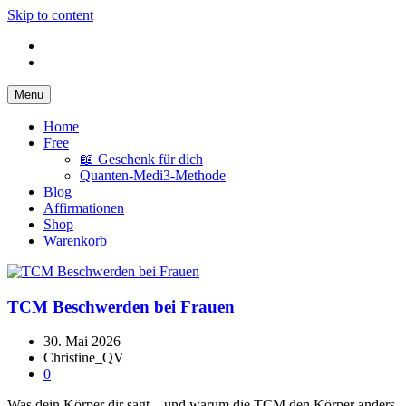
Skip to content
Menu
QuantrisVital
dein Online Vitalstudio für mehr Energie und Vitalität
Home
Free
📖 Geschenk für dich
Quanten-Medi3-Methode
Blog
Affirmationen
Shop
Warenkorb
TCM Beschwerden bei Frauen
30. Mai 2026
Christine_QV
0
Was dein Körper dir sagt – und warum die TCM den Körper anders