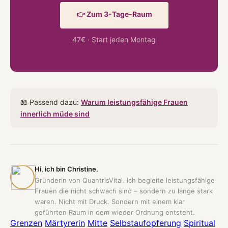
👉 Zum 3-Tage-Raum
47€ · Start jeden Montag
📖 Passend dazu:
Warum leistungsfähige Frauen
innerlich müde sind
Hi, ich bin Christine.
Gründerin von QuantrisVital. Ich begleite leistungsfähige
Frauen die nicht schwach sind – sondern zu lange stark
waren. Nicht mit Druck. Sondern mit einem klar
geführten Raum in dem wieder Ordnung entsteht.
Grenzen
Märtyrerin
Mitte
Selbstaufopferung
Spiritual