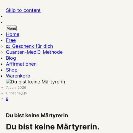
Skip to content
QuantrisVital
dein Online Vitalstudio für mehr Energie und Vitalität
Menu
Home
Free
📖 Geschenk für dich
Quanten-Medi3-Methode
Blog
Affirmationen
Shop
Warenkorb
7. Juni 2026
Christine_QV
0
Du bist keine Märtyrerin
Du bist keine Märtyrerin.