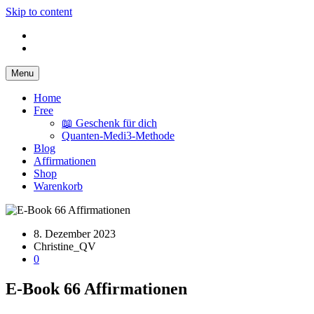
Skip to content
Menu
QuantrisVital
dein Online Vitalstudio für mehr Energie und Vitalität
Home
Free
📖 Geschenk für dich
Quanten-Medi3-Methode
Blog
Affirmationen
Shop
Warenkorb
8. Dezember 2023
Christine_QV
0
E-Book 66 Affirmationen